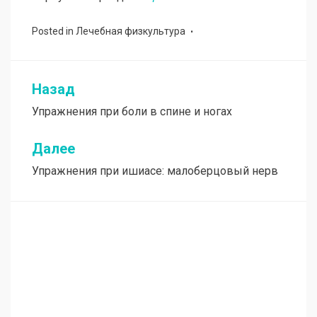
Posted in
Лечебная физкультура
Назад
Навигация
Упражнения при боли в спине и ногах
по
записям
Далее
Упражнения при ишиасе: малоберцовый нерв