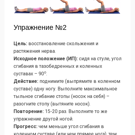
Упражнение №2
Цель:
восстановление скольжения и
растяжения нерва.
Исходное положение (ИП):
сидя на стуле, угол
сгибания в тазобедренных и коленных
о
суставах – 90
.
Действие:
поднимите (выпрямите в коленном
суставе) одну ногу. Выполните максимальное
тыльное сгибание стопы (носок на себя) –
разогните стопу (вытяните носок).
Повторение:
15-20 раз. Выполните то же
упражнение другой ногой.
Прогресс:
чем меньше угол сгибания в
коленном суставе (или чем прямее нога), тем