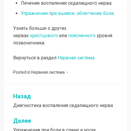
Лечение воспаления седалищного нерва.
Упражнения при ишиасе: облегчение боли
.
Узнать больше о других
нервах
крестцового
или
поясничного
уровня
позвоночника.
Вернуться в раздел
Нервная система
.
Posted in
Нервная система
Назад
Навигация
Диагностика воспаления седалищного нерва
по
записям
Далее
Упражнения при боли в спине и ногах