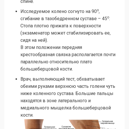
спине.
о
Исследуемое колено согнуто на 90
,
о
сгибание в тазобедренном суставе – 45
.
Стопа плотно прижата к поверхности
(экзаменатор может стабилизировать ее,
сидя на ней).
В этом положении передняя
крестообразная связка располагается почти
параллельно относительно плато
большеберцовой кости.
Врач, выполняющий тест, обхватывает
обеими руками верхнюю часть голени чуть
ниже коленного сустава. Большие пальцы
находятся в зоне латерального и
медиального мыщелка большеберцовой
кости.