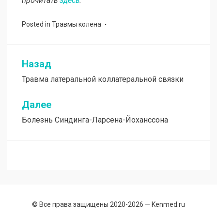
прочитать
здесь
.
Posted in
Травмы колена
Назад
Навигация
Травма латеральной коллатеральной связки
по
записям
Далее
Болезнь Синдинга-Ларсена-Йоханссона
© Все права защищены 2020-2026 —
Kenmed.ru