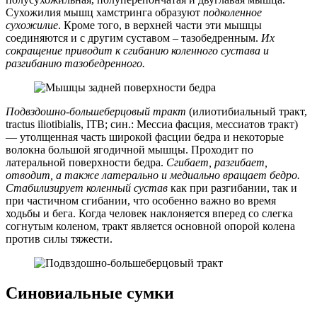
Сухожилия мышц хамстринга образуют
подколенное
сухожилие
. Кроме того, в верхней части эти мышцы
соединяются и с другим суставом – тазобедренным.
Их
сокращение приводит к сгибанию коленного сустава и
разгибанию тазобедренного.
Подвздошно-большеберцовый тракт
(илиотибиальный тракт,
tractus iliotibialis, ITB; син.: Мессиа фасция, мессиатов тракт)
— утолщенная часть широкой фасции бедра и некоторые
волокна большой ягодичной мышцы. Проходит по
латеральной поверхности бедра.
Сгибает, разгибает,
отводит, а также латерально и медиально вращает бедро.
Стабилизирует коленный сустав
как при разгибании, так и
при частичном сгибании, что особенно важно во время
ходьбы и бега. Когда человек наклоняется вперед со слегка
согнутым коленом, тракт является основной опорой колена
против силы тяжести.
Синовиальные сумки