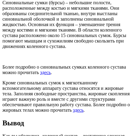
Синовиальные сумки (бурсы) – небольшие полости,
расположенные между костью и мягкими тканями. Они
образованы соединительной тканью, внутри выстланы
синовиальной оболочкой и заполнены синовиальной
жидкостью. Основная их функция – уменьшение трения
между костями и мягкими тканями. В области коленного
сустава расположено около 15 синовиальных сумок. Бурсы
помогают мышцам и сухожилиям свободно скользить при
движениях коленного сустава.
Более подробно о синовиальных сумках коленного сустава
можно прочитать
здесь
.
Кроме синовиальных сумок к мягкотканному
вспомогательному аппарату сустава относятся и жировые
тела. Заполняя свободные пространства, жировые скопления
играют важную роль и вместе с другими структурами
обеспечивают правильную работу сустава. Более подробно о
жировых телах можно прочитать
здесь
.
Вывод
Как вы убедились, коленный сустав – достаточно сложная