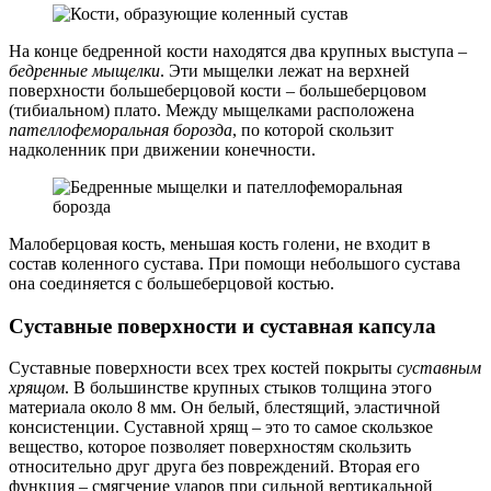
На конце бедренной кости находятся два крупных выступа –
бедренные мыщелки
. Эти мыщелки лежат на верхней
поверхности большеберцовой кости – большеберцовом
(тибиальном) плато. Между мыщелками расположена
пателлофеморальная борозда
, по которой скользит
надколенник при движении конечности.
Малоберцовая кость, меньшая кость голени, не входит в
состав коленного сустава. При помощи небольшого сустава
она соединяется с большеберцовой костью.
Суставные поверхности и суставная капсула
Суставные поверхности всех трех костей покрыты
суставным
хрящом
. В большинстве крупных стыков толщина этого
материала около 8 мм. Он белый, блестящий, эластичной
консистенции. Суставной хрящ – это то самое скользкое
вещество, которое позволяет поверхностям скользить
относительно друг друга без повреждений. Вторая его
функция – смягчение ударов при сильной вертикальной