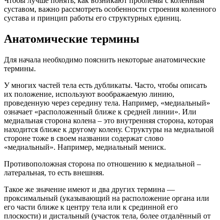
Чтобы лучше понять, как возникают проблемы с коленным
суставом, важно рассмотреть особенности строения коленного
сустава и принцип работы его структурных единиц.
Анатомические термины
Для начала необходимо пояснить некоторые анатомические
термины.
У многих частей тела есть дубликаты. Часто, чтобы описать
их положение, используют воображаемую линию,
проведенную через середину тела. Например, «медиальный»
означает «расположенный ближе к средней линии». Или
медиальная сторона колена – это внутренняя сторона, которая
находится ближе к другому колену. Структуры на медиальной
стороне тоже в своем названии содержат слово
«медиальный». Например, медиальный мениск.
Противоположная сторона по отношению к медиальной –
латеральная, то есть внешняя.
Такое же значение имеют и два других термина —
проксимальный (указывающий на расположение органа или
его части ближе к центру тела или к срединной его
плоскости) и дистальный (участок тела, более отдалённый от