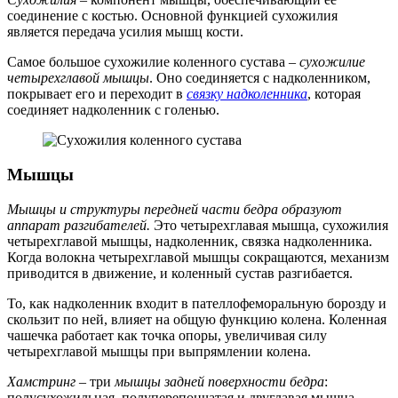
соединение с костью. Основной функцией сухожилия
является передача усилия мышц кости.
Самое большое сухожилие коленного сустава –
сухожилие
четырехглавой мышцы
. Оно соединяется с надколенником,
покрывает его и переходит в
связку надколенника
, которая
соединяет надколенник с голенью.
Мышцы
Мышцы и структуры передней части бедра образуют
аппарат разгибателей.
Это четырехглавая мышца, сухожилия
четырехглавой мышцы, надколенник, связка надколенника.
Когда волокна четырехглавой мышцы сокращаются, механизм
приводится в движение, и коленный сустав разгибается.
То, как надколенник входит в пателлофеморальную борозду и
скользит по ней, влияет на общую функцию колена. Коленная
чашечка работает как точка опоры, увеличивая силу
четырехглавой мышцы при выпрямлении колена.
Хамстринг –
три
мышцы задней поверхности бедра
:
полусухожильная, полуперепончатая и двуглавая мышца.