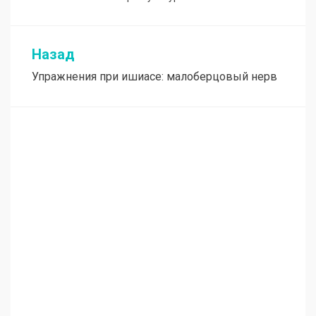
Назад
Навигация
Упражнения при ишиасе: малоберцовый нерв
по
записям